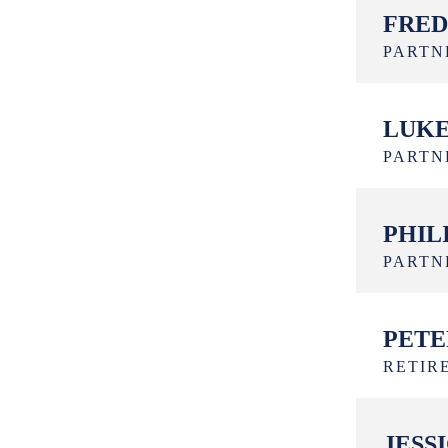
FRED 
PARTN
LUKE
PARTN
PHILI
PARTN
PETER
RETIR
JESS