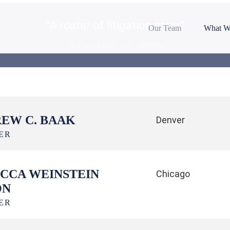
"A roster of litigation stars"
Our Team
What W
THE NATIONAL LAW JOURNAL
EW C. BAAK
Denver
ER
CCA WEINSTEIN
Chicago
ON
ER