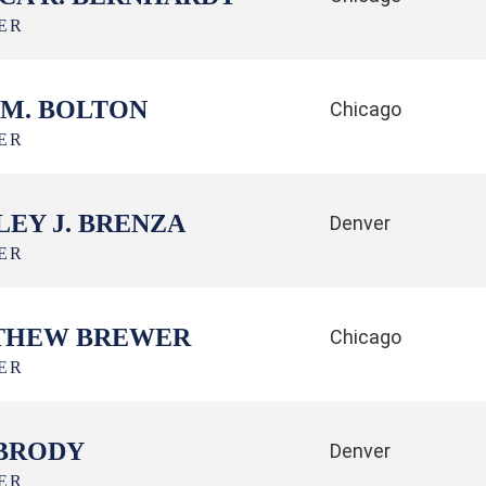
ER
 M. BOLTON
Chicago
ER
LEY J. BRENZA
Denver
ER
THEW BREWER
Chicago
ER
BRODY
Denver
ER